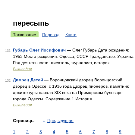
пересыпь
Толкование
Перевод
Книги
Губарь Олег Иосифович
— Олег Губарь Дата рождения:
131
1953 Место рождения: Одесса, СССР Гражданство: Украина
Род деятельности: писатель, журналист, историк …
Википедия
Дворец Детей
— Воронцовский дворец Воронцовский
132
дворец в Одессе, с 1936 года Дворец пионеров, памятник
архитектуры начала XIX века на Приморском бульваре
города Одессы. Содержание 1 История …
Википедия
Страницы
←
Предыдущая
1
2
3
4
5
6
7
8
9